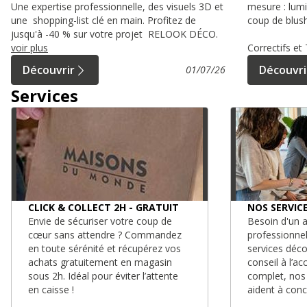
Une expertise professionnelle, des visuels 3D et
mesure : lumi
une shopping-list clé en main. Profitez de
coup de blush
jusqu'à -40 % sur votre projet RELOOK DÉCO.
voir plus
Correctifs e
Découvrir
Découvri
01/07/26
Services
CLICK & COLLECT 2H - GRATUIT
NOS SERVIC
Envie de sécuriser votre coup de
Besoin d'un a
cœur sans attendre ? Commandez
professionne
en toute sérénité et récupérez vos
services déc
achats gratuitement en magasin
conseil à l’
sous 2h. Idéal pour éviter l’attente
complet, nos
en caisse !
aident à conc