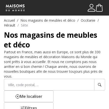
Mon comp
Me connect
Accueil
Nos magasins de meubles et déco
Occitanie
Hérault
Sète
Nos magasins de meubles
et déco
Partout en France, mais aussi en Europe, ce sont plus de 330
magasins de meubles et décoration Maisons du Monde qui
sont prêts à vous accueillir. Et nous ne comptons pas nous
arrêter en si bon chemin ! Chaque année, nous ouvrons de
nouvelles boutiques afin de nous trouver toujours plus près de
vous.
Rechercher
Veuillez
un
renseigner
établissement
une
adresse
Me localiser
Filtres