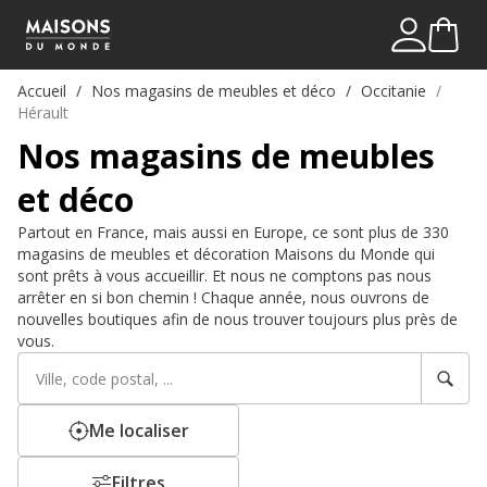
Mon comp
Me connect
Accueil
Nos magasins de meubles et déco
Occitanie
Hérault
Nos magasins de meubles
et déco
Partout en France, mais aussi en Europe, ce sont plus de 330
magasins de meubles et décoration Maisons du Monde qui
sont prêts à vous accueillir. Et nous ne comptons pas nous
arrêter en si bon chemin ! Chaque année, nous ouvrons de
nouvelles boutiques afin de nous trouver toujours plus près de
vous.
Rechercher
Veuillez
un
renseigner
établissement
une
adresse
Me localiser
Filtres