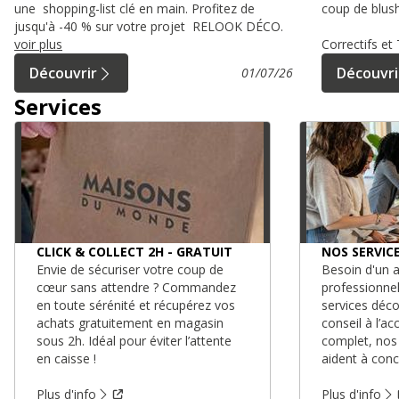
une shopping-list clé en main. Profitez de
coup de blush
jusqu'à -40 % sur votre projet RELOOK DÉCO.
voir plus
Correctifs e
Découvrir
Découvri
01/07/26
Services
CLICK & COLLECT 2H - GRATUIT
NOS SERVIC
Envie de sécuriser votre coup de
Besoin d'un a
cœur sans attendre ? Commandez
professionne
en toute sérénité et récupérez vos
services déc
achats gratuitement en magasin
conseil à l’
sous 2h. Idéal pour éviter l’attente
complet, nos
en caisse !
aident à conc
Plus d'info
Plus d'info