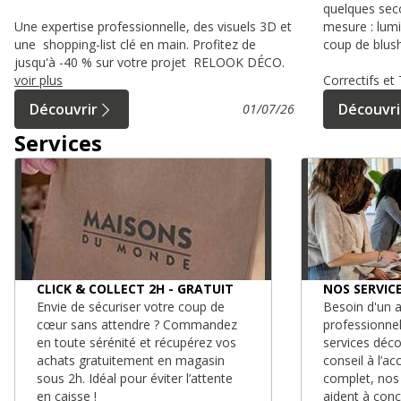
quelques sec
Une expertise professionnelle, des visuels 3D et
mesure : lumi
une shopping-list clé en main. Profitez de
coup de blush
jusqu'à -40 % sur votre projet RELOOK DÉCO.
voir plus
Correctifs e
Découvrir
Découvri
01/07/26
Services
CLICK & COLLECT 2H - GRATUIT
NOS SERVIC
Envie de sécuriser votre coup de
Besoin d'un a
cœur sans attendre ? Commandez
professionne
en toute sérénité et récupérez vos
services déc
achats gratuitement en magasin
conseil à l’
sous 2h. Idéal pour éviter l’attente
complet, nos
en caisse !
aident à conc