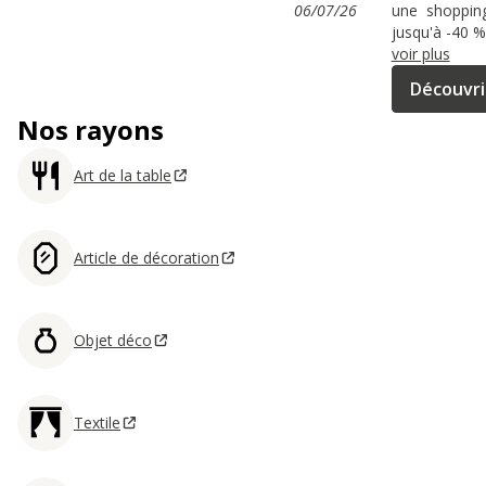
06/07/26
une shopping-
jusqu'à -40 
voir plus
Découvri
Nos rayons
Art de la table
Article de décoration
Objet déco
Textile