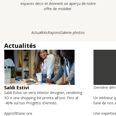
espaces déco et donnent un aperçu de notre
offre de mobilier.
Actualités
Rayons
Galerie photos
Actualités
Saldi Estivi
Dernière dém
Saldi Estivi: un vero interior designer, rendering
3D e una shopping list pronta all'uso. Fino al
Un intérieur 
-40% sul tuo Progetto d'Arredo.
l’une de nos a
Approfittane ora.
Une expertise