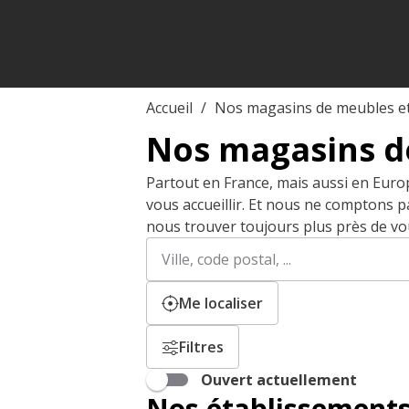
Accueil
Nos magasins de meubles e
Nos magasins d
Partout en France, mais aussi en Euro
vous accueillir. Et nous ne comptons 
nous trouver toujours plus près de vo
Rechercher
Veuillez
un
renseigner
établissement
une
adresse
Me localiser
Filtres
Ouvert actuellement
Nos établissements