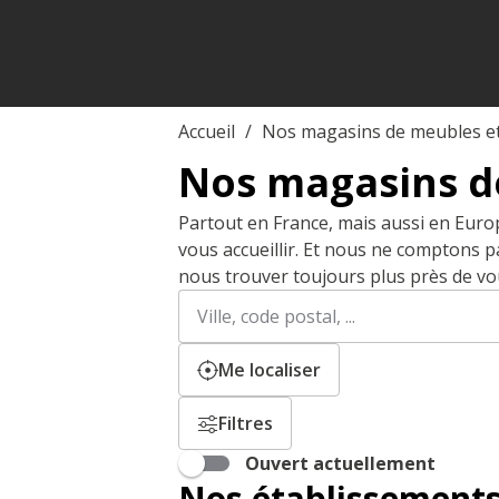
Accueil
Nos magasins de meubles e
Nos magasins d
Partout en France, mais aussi en Euro
vous accueillir. Et nous ne comptons 
nous trouver toujours plus près de vo
Rechercher
Veuillez
un
renseigner
établissement
une
adresse
Me localiser
Filtres
Ouvert actuellement
Nos établissements