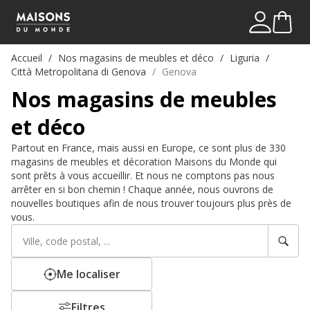
Mon comp
Me connect
Accueil
Nos magasins de meubles et déco
Liguria
Città Metropolitana di Genova
Genova
Nos magasins de meubles
et déco
Partout en France, mais aussi en Europe, ce sont plus de 330
magasins de meubles et décoration Maisons du Monde qui
sont prêts à vous accueillir. Et nous ne comptons pas nous
arrêter en si bon chemin ! Chaque année, nous ouvrons de
nouvelles boutiques afin de nous trouver toujours plus près de
vous.
Rechercher
Veuillez
un
renseigner
établissement
une
adresse
Me localiser
Filtres