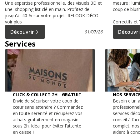
Une expertise professionnelle, des visuels 3D et
mesure : lumi
une shopping-list clé en main. Profitez de
coup de blush
jusqu'à -40 % sur votre projet RELOOK DÉCO.
voir plus
Correctifs e
Découvrir
Découvri
01/07/26
Services
CLICK & COLLECT 2H - GRATUIT
NOS SERVIC
Envie de sécuriser votre coup de
Besoin d'un a
cœur sans attendre ? Commandez
professionne
en toute sérénité et récupérez vos
services déc
achats gratuitement en magasin
conseil à l’
sous 2h. Idéal pour éviter l’attente
complet, nos
en caisse !
aident à conc