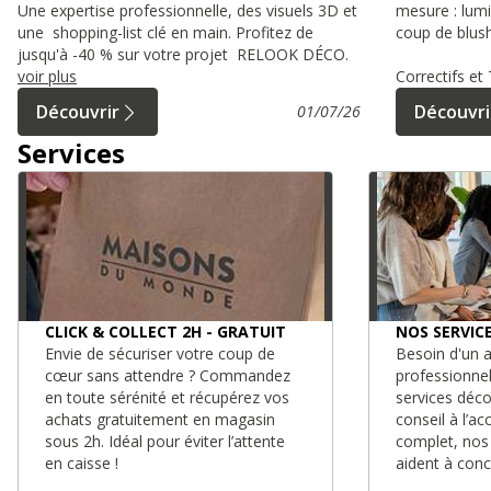
Une expertise professionnelle, des visuels 3D et
mesure : lumi
une shopping-list clé en main. Profitez de
coup de blush
jusqu'à -40 % sur votre projet RELOOK DÉCO.
voir plus
Correctifs e
Découvrir
Découvri
01/07/26
Services
CLICK & COLLECT 2H - GRATUIT
NOS SERVIC
Envie de sécuriser votre coup de
Besoin d'un a
cœur sans attendre ? Commandez
professionne
en toute sérénité et récupérez vos
services déc
achats gratuitement en magasin
conseil à l’
sous 2h. Idéal pour éviter l’attente
complet, nos
en caisse !
aident à conc