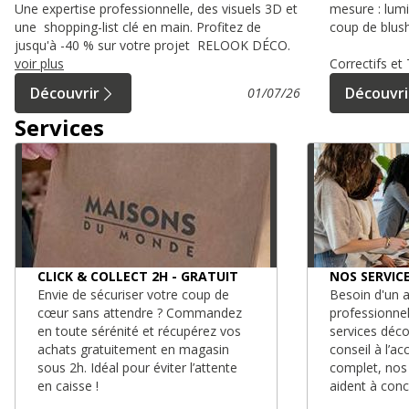
Une expertise professionnelle, des visuels 3D et
mesure : lumi
une shopping-list clé en main. Profitez de
coup de blush
jusqu'à -40 % sur votre projet RELOOK DÉCO.
voir plus
Correctifs e
Découvrir
Découvri
01/07/26
Services
CLICK & COLLECT 2H - GRATUIT
NOS SERVIC
Envie de sécuriser votre coup de
Besoin d'un a
cœur sans attendre ? Commandez
professionne
en toute sérénité et récupérez vos
services déc
achats gratuitement en magasin
conseil à l’
sous 2h. Idéal pour éviter l’attente
complet, nos
en caisse !
aident à conc