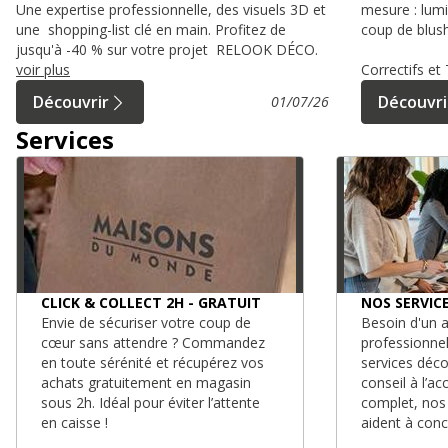
Une expertise professionnelle, des visuels 3D et
mesure : lumi
une shopping-list clé en main. Profitez de
coup de blush
jusqu'à -40 % sur votre projet RELOOK DÉCO.
voir plus
Correctifs e
Découvrir
Découvri
01/07/26
Services
CLICK & COLLECT 2H - GRATUIT
NOS SERVIC
Envie de sécuriser votre coup de
Besoin d'un a
cœur sans attendre ? Commandez
professionne
en toute sérénité et récupérez vos
services déc
achats gratuitement en magasin
conseil à l’
sous 2h. Idéal pour éviter l’attente
complet, nos
en caisse !
aident à conc