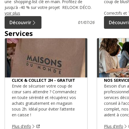
une shopping-list clé en main. Profitez de
coup de blush
jusqu'à -40 % sur votre projet RELOOK DÉCO.
voir plus
Correctifs e
Découvrir
Découvri
01/07/26
Services
CLICK & COLLECT 2H - GRATUIT
NOS SERVIC
Envie de sécuriser votre coup de
Besoin d'un a
cœur sans attendre ? Commandez
professionne
en toute sérénité et récupérez vos
services déc
achats gratuitement en magasin
conseil à l’
sous 2h. Idéal pour éviter l’attente
complet, nos
en caisse !
aident à conc
Plus d'info
Plus d'info