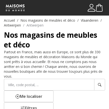
Mon comp
Me connect
Accueil
Nos magasins de meubles et déco
Vlaanderen
Antwerpen
Antwerpen
Nos magasins de meubles
et déco
Partout en France, mais aussi en Europe, ce sont plus de 330
magasins de meubles et décoration Maisons du Monde qui
sont prêts à vous accueillir. Et nous ne comptons pas nous
arrêter en si bon chemin ! Chaque année, nous ouvrons de
nouvelles boutiques afin de nous trouver toujours plus près de
vous.
Rechercher
Veuillez
un
renseigner
établissement
une
adresse
Me localiser
Filtres