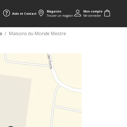
Magasins
Mon compte
Aide et Contact
Trouver un magasin
Me connecter
a
Maisons du Monde Mestre