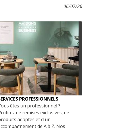
06/07/26
SERVICES PROFESSIONNELS
CARTES CAD
Vous êtes un professionnel ?
Offrez le meil
Profitez de remises exclusives, de
Carte Cadeau 
produits adaptés et d'un
tous nos mag
accompagnement de A à Z. Nos
cartonnette p