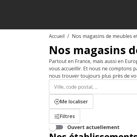
Accueil
Nos magasins de meubles e
Nos magasins d
Partout en France, mais aussi en Euro
vous accueillir. Et nous ne comptons 
nous trouver toujours plus près de vo
Rechercher
Veuillez
un
renseigner
établissement
une
adresse
Me localiser
Filtres
Ouvert actuellement
Nos établissements