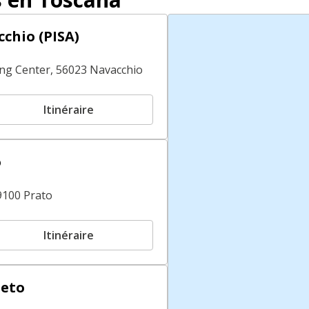
chio (PISA)
ping Center, 56023 Navacchio
Itinéraire
o
9100 Prato
Itinéraire
seto