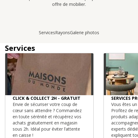
offre de mobilier.
Services
Rayons
Galerie photos
Services
CLICK & COLLECT 2H - GRATUIT
SERVICES P
Envie de sécuriser votre coup de
Vous êtes un 
cœur sans attendre ? Commandez
Profitez de r
en toute sérénité et récupérez vos
produits adap
achats gratuitement en magasin
accompagnem
sous 2h. Idéal pour éviter l’attente
experts dédi
en caisse !
expliquent to