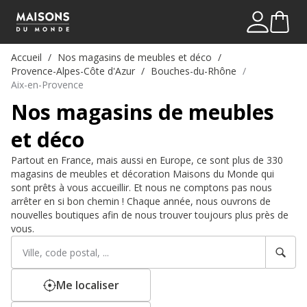
Mon comp
Me connect
Accueil
Nos magasins de meubles et déco
Provence-Alpes-Côte d'Azur
Bouches-du-Rhône
Aix-en-Provence
Nos magasins de meubles
et déco
Partout en France, mais aussi en Europe, ce sont plus de 330
magasins de meubles et décoration Maisons du Monde qui
sont prêts à vous accueillir. Et nous ne comptons pas nous
arrêter en si bon chemin ! Chaque année, nous ouvrons de
nouvelles boutiques afin de nous trouver toujours plus près de
vous.
Rechercher
Veuillez
un
renseigner
établissement
une
adresse
Me localiser