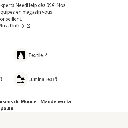
experts NeedHelp dès 39€. Nos
experts dédié
équipes en magasin vous
expliquent to
onseillent.
corner dédié.
Plus d'info
Plus d'info
Textile
Luminaires
isons du Monde - Mandelieu-la-
poule