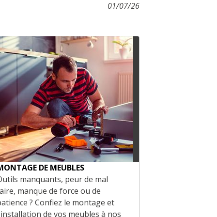
01/07/26
MONTAGE DE MEUBLES
SERVICES PR
Outils manquants, peur de mal
Vous êtes un 
faire, manque de force ou de
Profitez de re
patience ? Confiez le montage et
produits adap
l'installation de vos meubles à nos
accompagneme