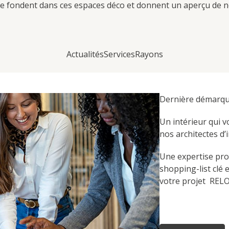
 fondent dans ces espaces déco et donnent un aperçu de no
Actualités
Services
Rayons
Dernière démarque
Un intérieur qui 
nos architectes d’i
Une expertise pro
shopping-list clé 
votre projet REL