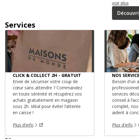
voir plus
Découvri
Services
CLICK & COLLECT 2H - GRATUIT
NOS SERVIC
Envie de sécuriser votre coup de
Besoin d'un a
cœur sans attendre ? Commandez
professionne
en toute sérénité et récupérez vos
services déc
achats gratuitement en magasin
conseil à l’
sous 2h. Idéal pour éviter l’attente
complet, nos
en caisse !
aident à conc
Plus d'info
Plus d'info