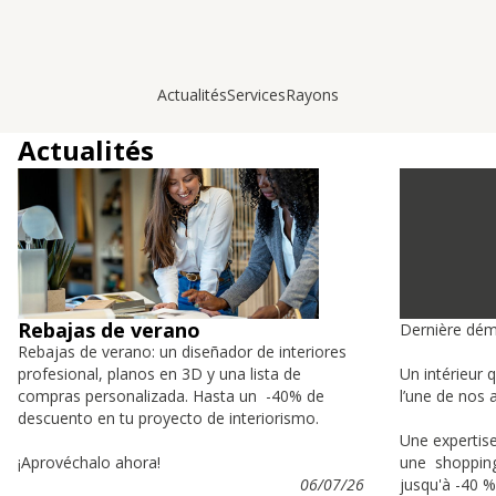
Actualités
Services
Rayons
Actualités
Rebajas de verano
Dernière dém
Rebajas de verano: un diseñador de interiores
profesional, planos en 3D y una lista de
Un intérieur 
compras personalizada. Hasta un -40% de
l’une de nos a
descuento en tu proyecto de interiorismo.
Une expertise
¡Aprovéchalo ahora!
une shopping-
06/07/26
jusqu'à -40 