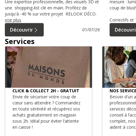
Une expertise professionnelle, des visuels 3D et
mesure : lumi
une shopping-list clé en main. Profitez de
coup de blush
jusqu'à -40 % sur votre projet RELOOK DÉCO.
voir plus
Correctifs e
Découvrir
Découvri
01/07/26
Services
CLICK & COLLECT 2H - GRATUIT
NOS SERVIC
Envie de sécuriser votre coup de
Besoin d'un a
cœur sans attendre ? Commandez
professionne
en toute sérénité et récupérez vos
services déc
achats gratuitement en magasin
conseil à l’
sous 2h. Idéal pour éviter l’attente
complet, nos
en caisse !
aident à conc