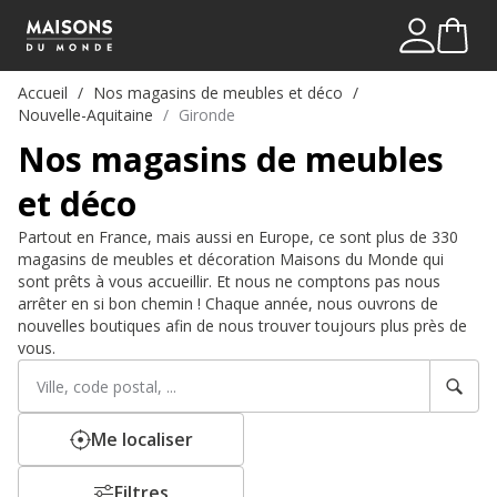
Mon comp
Me connect
Accueil
Nos magasins de meubles et déco
Nouvelle-Aquitaine
Gironde
Nos magasins de meubles
et déco
Partout en France, mais aussi en Europe, ce sont plus de 330
magasins de meubles et décoration Maisons du Monde qui
sont prêts à vous accueillir. Et nous ne comptons pas nous
arrêter en si bon chemin ! Chaque année, nous ouvrons de
nouvelles boutiques afin de nous trouver toujours plus près de
vous.
Rechercher
Veuillez
un
renseigner
établissement
une
adresse
Me localiser
Filtres