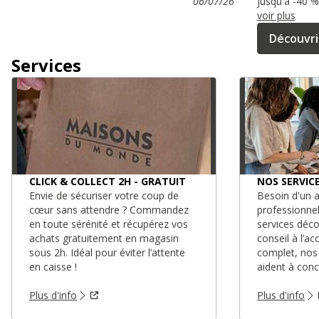
06/07/26
jusqu'à -40 
voir plus
Découvri
Services
CLICK & COLLECT 2H - GRATUIT
NOS SERVIC
Envie de sécuriser votre coup de
Besoin d'un a
cœur sans attendre ? Commandez
professionne
en toute sérénité et récupérez vos
services déc
achats gratuitement en magasin
conseil à l’
sous 2h. Idéal pour éviter l’attente
complet, nos
en caisse !
aident à conc
Plus d'info
Plus d'info