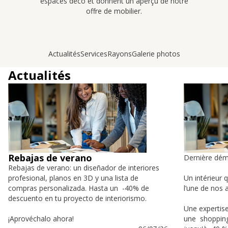
espaces déco et donnent un aperçu de notre
offre de mobilier.
Actualités
Services
Rayons
Galerie photos
Actualités
Rebajas de verano
Dernière dém
Rebajas de verano: un diseñador de interiores
profesional, planos en 3D y una lista de
Un intérieur 
compras personalizada. Hasta un -40% de
l’une de nos a
descuento en tu proyecto de interiorismo.
Une expertise
¡Aprovéchalo ahora!
une shopping-