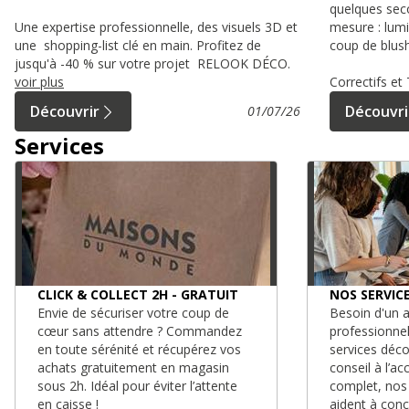
quelques sec
Une expertise professionnelle, des visuels 3D et
mesure : lumi
une shopping-list clé en main. Profitez de
coup de blush
jusqu'à -40 % sur votre projet RELOOK DÉCO.
voir plus
Correctifs e
Découvrir
Découvri
01/07/26
Services
CLICK & COLLECT 2H - GRATUIT
NOS SERVIC
Envie de sécuriser votre coup de
Besoin d'un a
cœur sans attendre ? Commandez
professionne
en toute sérénité et récupérez vos
services déc
achats gratuitement en magasin
conseil à l’
sous 2h. Idéal pour éviter l’attente
complet, nos
en caisse !
aident à conc