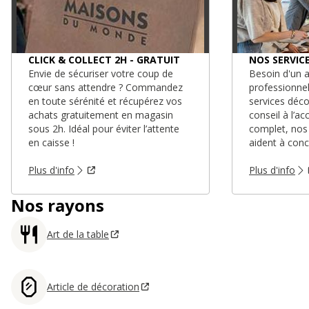
CLICK & COLLECT 2H - GRATUIT
NOS SERVIC
Envie de sécuriser votre coup de
Besoin d'un a
cœur sans attendre ? Commandez
professionne
en toute sérénité et récupérez vos
services déc
achats gratuitement en magasin
conseil à l’
sous 2h. Idéal pour éviter l’attente
complet, nos
en caisse !
aident à conc
Plus d'info
Plus d'info
Nos rayons
Art de la table
Article de décoration