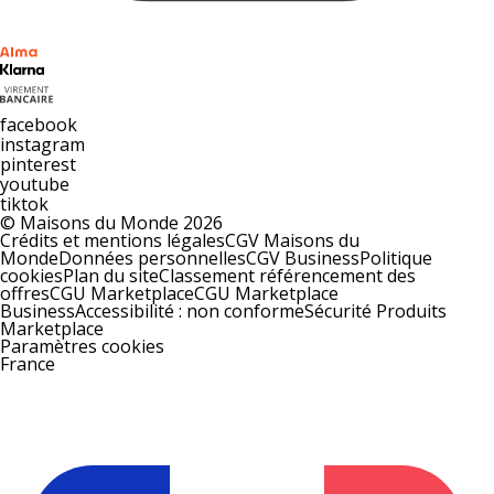
facebook
instagram
pinterest
youtube
tiktok
© Maisons du Monde 2026
Crédits et mentions légales
CGV Maisons du
Monde
Données personnelles
CGV Business
Politique
cookies
Plan du site
Classement référencement des
offres
CGU Marketplace
CGU Marketplace
Business
Accessibilité : non conforme
Sécurité Produits
Marketplace
Paramètres cookies
France