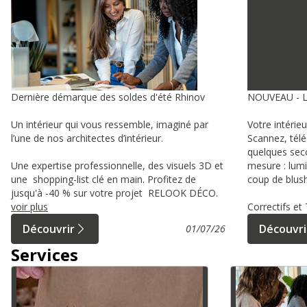
Dernière démarque des soldes d'été Rhinov
NOUVEAU - 
Un intérieur qui vous ressemble, imaginé par
Votre intérie
l’une de nos architectes d’intérieur.
Scannez, tél
quelques sec
Une expertise professionnelle, des visuels 3D et
mesure : lumi
une shopping-list clé en main. Profitez de
coup de blush
jusqu'à -40 % sur votre projet RELOOK DÉCO.
voir plus
Correctifs e
Découvrir
Découvri
01/07/26
Services