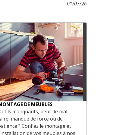
01/07/26
MONTAGE DE MEUBLES
SERVICES PR
Outils manquants, peur de mal
Vous êtes un 
faire, manque de force ou de
Profitez de re
patience ? Confiez le montage et
produits adap
l'installation de vos meubles à nos
accompagneme