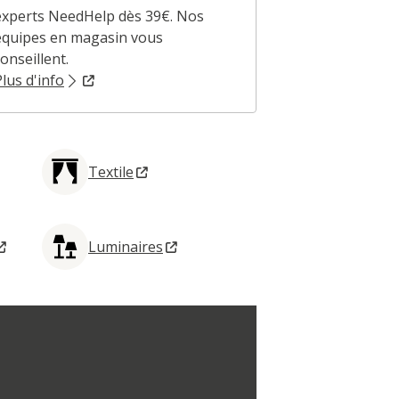
experts NeedHelp dès 39€. Nos
experts dédié
équipes en magasin vous
expliquent to
onseillent.
corner dédié.
Plus d'info
Plus d'info
Textile
Luminaires