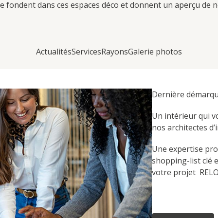
 fondent dans ces espaces déco et donnent un aperçu de no
Actualités
Services
Rayons
Galerie photos
Dernière démarque
Un intérieur qui 
nos architectes d’i
Une expertise pro
shopping-list clé 
votre projet REL