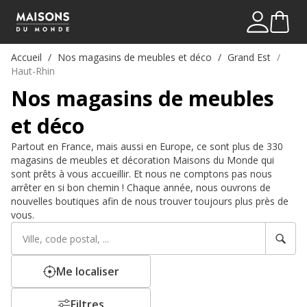
Mon comp
Me connect
Accueil
Nos magasins de meubles et déco
Grand Est
Haut-Rhin
Nos magasins de meubles
et déco
Partout en France, mais aussi en Europe, ce sont plus de 330
magasins de meubles et décoration Maisons du Monde qui
sont prêts à vous accueillir. Et nous ne comptons pas nous
arrêter en si bon chemin ! Chaque année, nous ouvrons de
nouvelles boutiques afin de nous trouver toujours plus près de
vous.
Rechercher
Veuillez
un
renseigner
établissement
une
adresse
Me localiser
Filtres