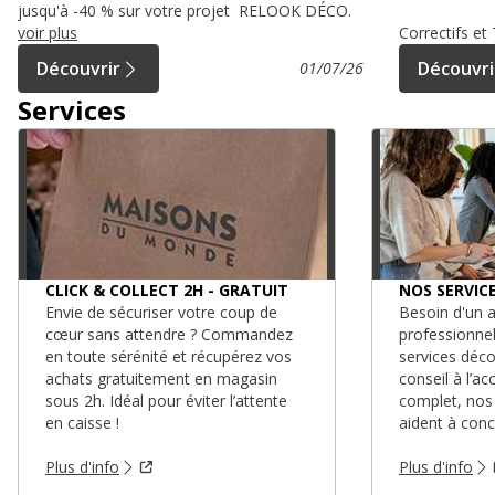
jusqu'à -40 % sur votre projet RELOOK DÉCO.
voir plus
Correctifs e
Découvrir
Découvri
01/07/26
Services
CLICK & COLLECT 2H - GRATUIT
NOS SERVIC
Envie de sécuriser votre coup de
Besoin d'un a
cœur sans attendre ? Commandez
professionne
en toute sérénité et récupérez vos
services déc
achats gratuitement en magasin
conseil à l’
sous 2h. Idéal pour éviter l’attente
complet, nos
en caisse !
aident à conc
Plus d'info
Plus d'info