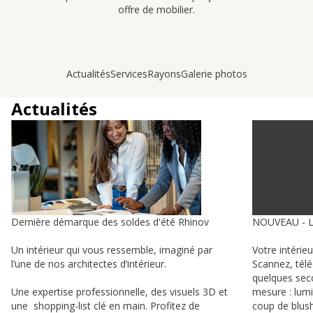
offre de mobilier.
Actualités
Services
Rayons
Galerie photos
Actualités
Dernière démarque des soldes d'été Rhinov
NOUVEAU - 
Un intérieur qui vous ressemble, imaginé par
Votre intérie
l’une de nos architectes d’intérieur.
Scannez, tél
quelques sec
Une expertise professionnelle, des visuels 3D et
mesure : lumi
une shopping-list clé en main. Profitez de
coup de blush