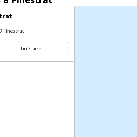
trat
9 Finestrat
Itinéraire