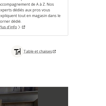
accompagnement de A à Z. Nos
cartonnette p
experts dédiés aux pros vous
un mot de VO
expliquent tout en magasin dans le
corner dédié.
Plus d'info
Plus d'info
Table et chaises