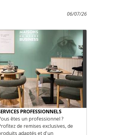
06/07/26
SERVICES PROFESSIONNELS
CARTES CAD
Vous êtes un professionnel ?
Offrez le meil
Profitez de remises exclusives, de
Carte Cadeau 
produits adaptés et d'un
tous nos mag