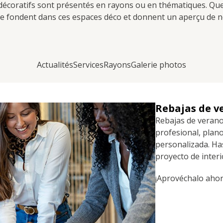
s décoratifs sont présentés en rayons ou en thématiques. Q
 fondent dans ces espaces déco et donnent un aperçu de no
Actualités
Services
Rayons
Galerie photos
Rebajas de v
Rebajas de verano
profesional, plan
personalizada. Ha
proyecto de inter
¡Aprovéchalo ahor