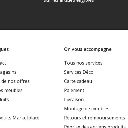
sur les articles éligibles
ques
On vous accompagne
act
Tous nos services
agasins
Services Déco
 de nos offres
Carte cadeau
es meubles
Paiement
uits
Livraison
Montage de meubles
oduits Marketplace
Retours et remboursements
Reprise des anciens produits