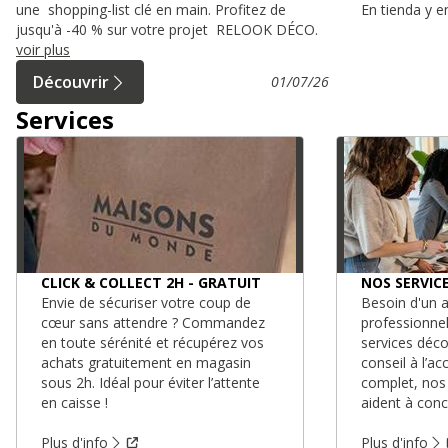
une shopping-list clé en main. Profitez de
En tienda y e
jusqu'à -40 % sur votre projet RELOOK DÉCO.
voir plus
Découvrir
01/07/26
Services
CLICK & COLLECT 2H - GRATUIT
NOS SERVIC
Envie de sécuriser votre coup de
Besoin d'un a
cœur sans attendre ? Commandez
professionne
en toute sérénité et récupérez vos
services déc
achats gratuitement en magasin
conseil à l’
sous 2h. Idéal pour éviter l’attente
complet, nos
en caisse !
aident à conc
Plus d'info
Plus d'info