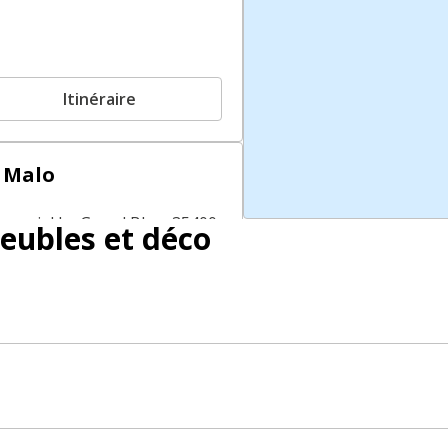
Itinéraire
 Malo
mercial Le Grand Bleu, 35400
eubles et déco
Itinéraire