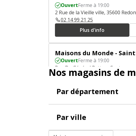
Ouvert
Ferme à 19:00
2 Rue de la Vieille ville, 35600 Redon
02 14 99 21 25
Plus d'info
Maisons du Monde - Saint
Ouvert
Ferme à 19:00
Rue Du Général Patton, Centre com
Nos magasins de m
Saint Malo
02 99 73 39 72
Par département
Plus d'info
Par ville