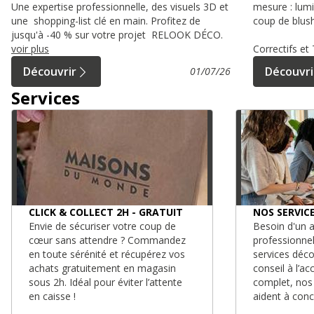
Une expertise professionnelle, des visuels 3D et
mesure : lumi
une shopping-list clé en main. Profitez de
coup de blush
jusqu'à -40 % sur votre projet RELOOK DÉCO.
voir plus
Correctifs e
Découvrir
Découvri
01/07/26
Services
CLICK & COLLECT 2H - GRATUIT
NOS SERVIC
Envie de sécuriser votre coup de
Besoin d'un a
cœur sans attendre ? Commandez
professionne
en toute sérénité et récupérez vos
services déc
achats gratuitement en magasin
conseil à l’
sous 2h. Idéal pour éviter l’attente
complet, nos
en caisse !
aident à conc