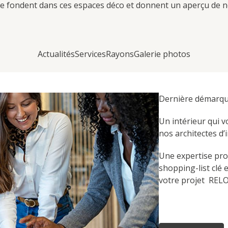
 fondent dans ces espaces déco et donnent un aperçu de no
Actualités
Services
Rayons
Galerie photos
Dernière démarque
Un intérieur qui 
nos architectes d’i
Une expertise pro
shopping-list clé 
votre projet REL