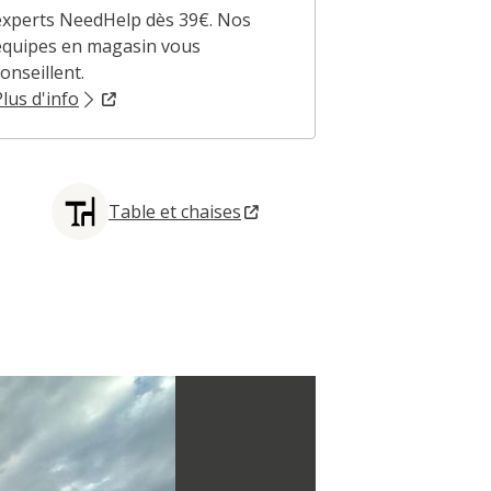
experts NeedHelp dès 39€. Nos
experts dédié
équipes en magasin vous
expliquent to
onseillent.
corner dédié.
Plus d'info
Plus d'info
Table et chaises