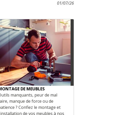
01/07/26
MONTAGE DE MEUBLES
SERVICES PR
Outils manquants, peur de mal
Vous êtes un 
faire, manque de force ou de
Profitez de re
patience ? Confiez le montage et
produits adap
l'installation de vos meubles à nos
accompagneme