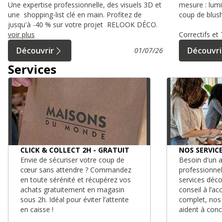
Une expertise professionnelle, des visuels 3D et
mesure : lumi
une shopping-list clé en main. Profitez de
coup de blush
jusqu'à -40 % sur votre projet RELOOK DÉCO.
voir plus
Correctifs e
Découvrir
Découvri
01/07/26
Services
CLICK & COLLECT 2H - GRATUIT
NOS SERVIC
Envie de sécuriser votre coup de
Besoin d'un a
cœur sans attendre ? Commandez
professionne
en toute sérénité et récupérez vos
services déc
achats gratuitement en magasin
conseil à l’
sous 2h. Idéal pour éviter l’attente
complet, nos
en caisse !
aident à conc