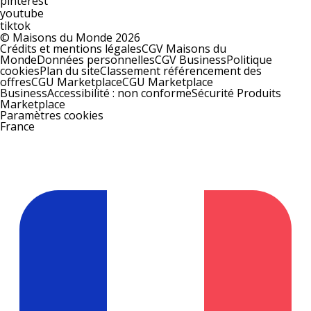
pinterest
youtube
tiktok
© Maisons du Monde 2026
Crédits et mentions légales
CGV Maisons du
Monde
Données personnelles
CGV Business
Politique
cookies
Plan du site
Classement référencement des
offres
CGU Marketplace
CGU Marketplace
Business
Accessibilité : non conforme
Sécurité Produits
Marketplace
Paramètres cookies
France