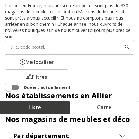
Partout en France, mais aussi en Europe, ce sont plus de 330
magasins de meubles et décoration Maisons du Monde qui
sont prêts à vous accueillir. Et nous ne comptons pas nous
arrêter en si bon chemin ! Chaque année, nous ouvrons de
nouvelles boutiques afin de nous trouver toujours plus près de
vous.
Rechercher
Veuillez
un
renseigner
établissement
une
adresse
Me localiser
Filtres
Ouvert actuellement
Nos établissements en Allier
Liste
Carte
Nos magasins de meubles et déco
Par département