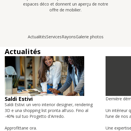
espaces déco et donnent un aperçu de notre
offre de mobilier.
Actualités
Services
Rayons
Galerie photos
Actualités
Saldi Estivi
Dernière dém
Saldi Estivi: un vero interior designer, rendering
3D e una shopping list pronta all'uso. Fino al
Un intérieur 
-40% sul tuo Progetto d'Arredo.
l’une de nos a
Approfittane ora.
Une expertise