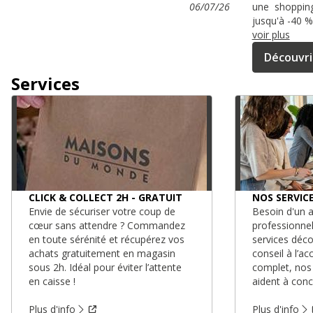
06/07/26
une shopping-
jusqu'à -40 
voir plus
Découvri
Services
CLICK & COLLECT 2H - GRATUIT
NOS SERVIC
Envie de sécuriser votre coup de
Besoin d'un a
cœur sans attendre ? Commandez
professionne
en toute sérénité et récupérez vos
services déc
achats gratuitement en magasin
conseil à l’
sous 2h. Idéal pour éviter l’attente
complet, nos
en caisse !
aident à conc
Plus d'info
Plus d'info